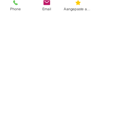
Phone
Email
Aangepaste actie